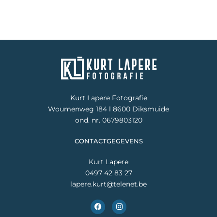
Kurt Lapere Fotografie
Woumenweg 184 l 8600 Diksmuide
ond. nr. 0679803120
CONTACTGEGEVENS
Kurt Lapere
0497 42 83 27
lapere.kurt@telenet.be
F
I
a
n