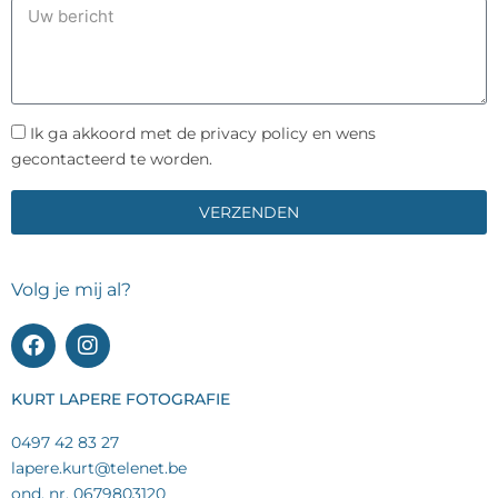
o
U
a
a
o
w
a
i
n
b
m
l
n
e
a
u
r
d
m
P
Ik ga akkoord met de privacy policy en wens
i
r
m
r
gecontacteerd te worden.
c
e
e
i
h
s
r
v
VERZENDEN
t
a
c
y
Volg je mij al?
F
I
a
n
c
s
e
t
KURT LAPERE FOTOGRAFIE
b
a
o
g
0497 42 83 27
o
r
lapere.kurt@telenet.be
k
a
ond. nr. 0679803120