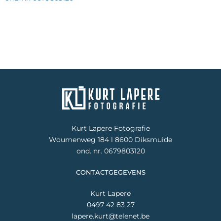
m
Kurt Lapere Fotografie
Woumenweg 184 l 8600 Diksmuide
ond. nr. 0679803120
CONTACTGEGEVENS
Kurt Lapere
0497 42 83 27
lapere.kurt@telenet.be