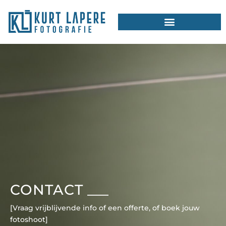
Ga
naar
de
inhoud
CONTACT
___
[Vraag vrijblijvende info of een offerte, of boek jouw
fotoshoot]