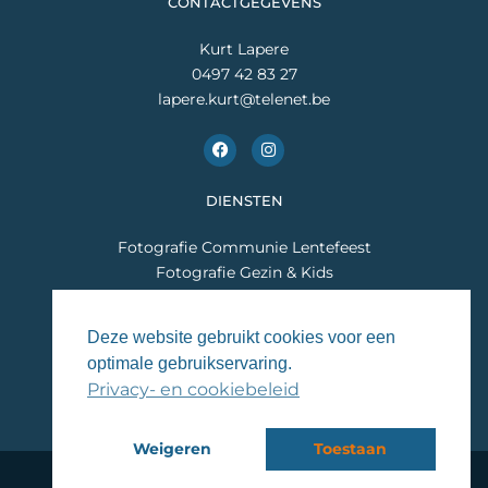
CONTACTGEGEVENS
Kurt Lapere
0497 42 83 27
lapere.kurt@telenet.be
F
I
a
n
c
s
e
t
DIENSTEN
b
a
o
g
o
r
Fotografie Communie Lentefeest
k
a
m
Fotografie Gezin & Kids
Fotografie Huwelijk
Fotografie Sport & Events
Deze website gebruikt cookies voor een
optimale gebruikservaring.
VOLG JE MIJ AL?
Privacy- en cookiebeleid
Weigeren
Toestaan
© 2026 Kurt Lapere Fotografie -
Algemene voorwaarden
-