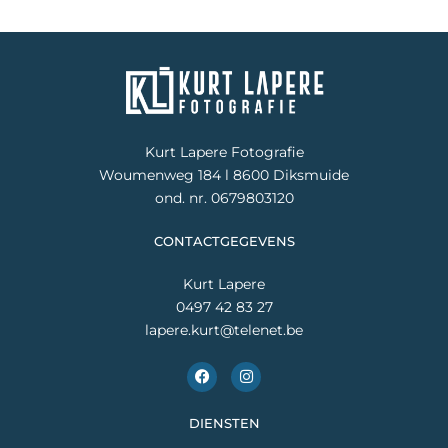
Kurt Lapere Fotografie
Woumenweg 184 l 8600 Diksmuide
ond. nr. 0679803120
CONTACTGEGEVENS
Kurt Lapere
0497 42 83 27
lapere.kurt@telenet.be
F
I
a
n
c
s
e
t
DIENSTEN
b
a
o
g