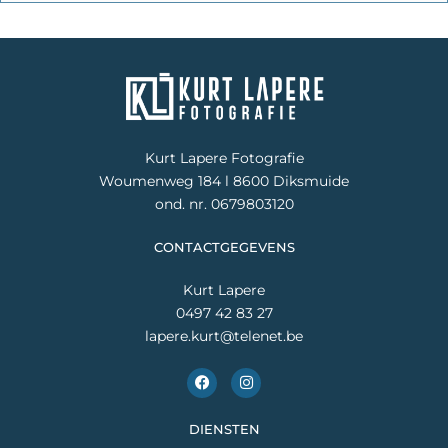
Kurt Lapere Fotografie
Woumenweg 184 l 8600 Diksmuide
ond. nr. 0679803120
CONTACTGEGEVENS
Kurt Lapere
0497 42 83 27
lapere.kurt@telenet.be
F
I
a
n
c
s
e
t
DIENSTEN
b
a