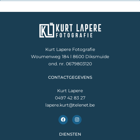
Kurt Lapere Fotografie
Woumenweg 184 l 8600 Diksmuide
ond. nr. 0679803120
CONTACTGEGEVENS
Kurt Lapere
0497 42 83 27
lapere.kurt@telenet.be
F
I
a
n
c
s
e
t
DIENSTEN
b
a