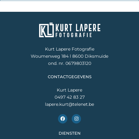
Kurt Lapere Fotografie
Woumenweg 184 l 8600 Diksmuide
ond. nr. 0679803120
CONTACTGEGEVENS
Kurt Lapere
0497 42 83 27
lapere.kurt@telenet.be
F
I
a
n
c
s
e
t
DIENSTEN
b
a