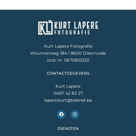
Kurt Lapere Fotografie
Woumenweg 184 l 8600 Diksmuide
ond. nr. 0679803120
CONTACTGEGEVENS
Kurt Lapere
0497 42 83 27
lapere.kurt@telenet.be
F
I
a
n
c
s
e
t
DIENSTEN
b
a
o
g