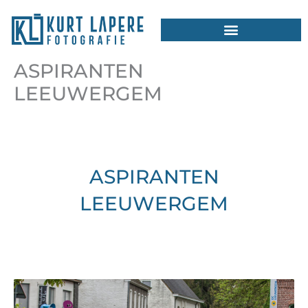
Ga
naar
de
inhoud
ASPIRANTEN
LEEUWERGEM
ASPIRANTEN
LEEUWERGEM